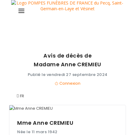
Avis de décès de
AVIS DE DÉCÈS
Madame Anne
CREMIEU
ORGANISER DES OBSÈQUES
Publié le vendredi 27 septembre 2024
Connexion
PRÉVOIR SES OBSÈQUES
FR
SERVICES & ARTICLES
Entretien de sépulture
NOS AGENCES
Livraison de plaques
Mme Anne
CREMIEU
ESPACE FAMILLE
Née le 11 mars 1942
Nos capitons funéraires