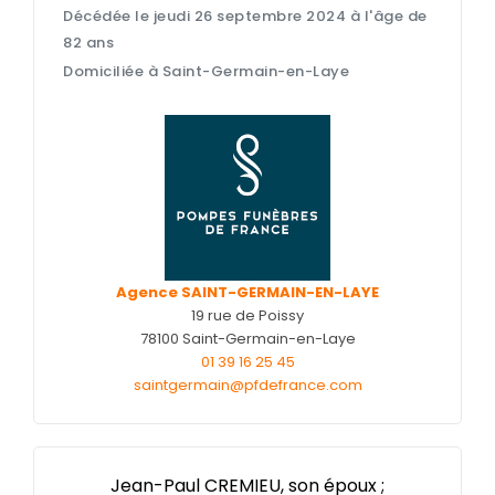
Décédée le jeudi 26 septembre 2024 à l'âge de
Nos cercueils
82 ans
Nos fleurs naturelles
Domiciliée à Saint-Germain-en-Laye
Nos monuments
Nos urnes funéraires
Rapatriement
Services aux familles
Agence SAINT-GERMAIN-EN-LAYE
19 rue de Poissy
78100 Saint-Germain-en-Laye
01 39 16 25 45
saintgermain@pfdefrance.com
Jean-Paul CREMIEU, son époux ;