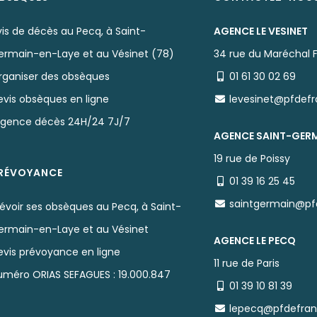
is de décès au Pecq, à Saint-
AGENCE LE VESINET
ermain-en-Laye et au Vésinet (78)
34 rue du Maréchal 
rganiser des obsèques
01 61 30 02 69
evis obsèques en ligne
levesinet@pfdef
rgence décès 24H/24 7J/7
AGENCE SAINT-GER
19 rue de Poissy
RÉVOYANCE
01 39 16 25 45
saintgermain@pf
évoir ses obsèques au Pecq, à Saint-
ermain-en-Laye et au Vésinet
AGENCE LE PECQ
evis prévoyance en ligne
11 rue de Paris
uméro ORIAS SEFAGUES : 19.000.847
01 39 10 81 39
lepecq@pfdefra