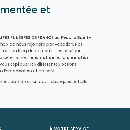
imentée et
PES FUNÈBRES DE FRANCE au Pecq, à Saint-
choix de nous rejoindre par vocation. Nos
 tout au long du parcours des obsèques
a cérémonie, l'
inhumation
ou la
crémation
.
ous expliquer les différentes options
 d'organisation et de coût.
ent abordé et un devis obsèques détaillé
S
À VOTRE SERVICE