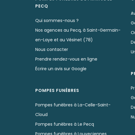
PECQ
Av
Qui sommes-nous ?
G
Nos agences au Pecq, à Saint-Germain-
O
en-Laye et au Vésinet (78)
D
Nous contacter
U
Prendre rendez-vous en ligne
Écrire un avis sur Google
P
Pr
POMPES FUNÈBRES
G
Pompes funèbres à La-Celle-Saint-
D
Cloud
N
Pompes funèbres à Le Pecq
Pompes funèbres à Louveciennes