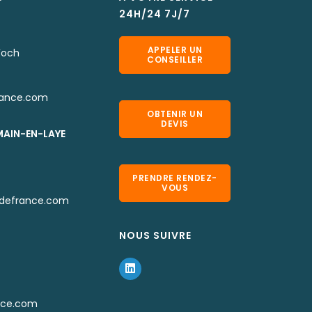
24H/24 7J/7
APPELER UN
Foch
CONSEILLER
rance.com
OBTENIR UN
DEVIS
MAIN-EN-LAYE
PRENDRE RENDEZ-
VOUS
defrance.com
NOUS SUIVRE
nce.com