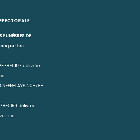
REFECTORALE
S FUNÈBRES DE
ées par les
2-78-0197 délivrée
nes
IN-EN-LAYE: 20-78-
78-0159 délivrée
velines