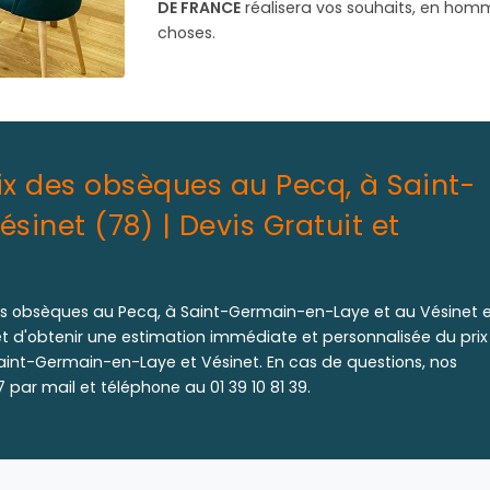
DE FRANCE
réalisera vos souhaits, en homm
choses.
ix des obsèques au Pecq, à Saint-
inet (78) | Devis Gratuit et
es obsèques au Pecq, à Saint-Germain-en-Laye et au Vésinet e
et d'obtenir une estimation immédiate et personnalisée du prix
int-Germain-en-Laye et Vésinet. En cas de questions, nos
par mail et téléphone au 01 39 10 81 39.