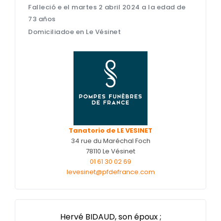
Falleció e el martes 2 abril 2024 a la edad de
Nos cercueils
73 años
Nos fleurs naturelles
Domiciliadoe en Le Vésinet
Nos monuments
Nos urnes funéraires
Rapatriement
Services aux familles
Tanatorio de LE VESINET
34 rue du Maréchal Foch
78110 Le Vésinet
01 61 30 02 69
levesinet@pfdefrance.com
Hervé BIDAUD, son époux ;