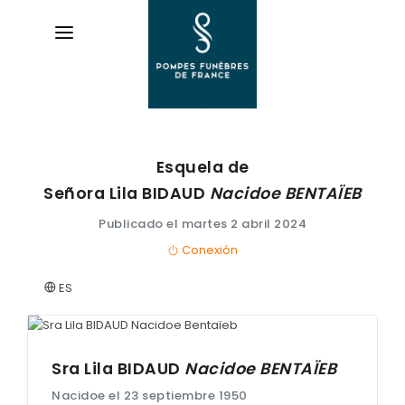
Esquela de
AVIS DE DÉCÈS
Señora Lila
BIDAUD
Nacidoe
BENTAÏEB
ORGANISER DES OBSÈQUES
Publicado el martes 2 abril 2024
Conexión
PRÉVOIR SES OBSÈQUES
ES
SERVICES & ARTICLES
Entretien de sépulture
NOS AGENCES
Livraison de plaques
Sra Lila
BIDAUD
Nacidoe
BENTAÏEB
ESPACE FAMILLE
Nacidoe el 23 septiembre 1950
Nos capitons funéraires