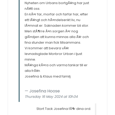
Nyheten om Urbans bortgÃ¥ng har just
nÃ¥tt oss.
En kÃ¤r far, morfar och farfar har, efter
ett lÃ¥ngt och hÃ¤ndelserikt liv, nu
lÃ¤mnat er. Saknaden kommer bli stor.
Men stÃ¶rre Ã¤n sorgen Ã¤r nog
glÃ¤djen att kunna minnas alla Ã¥r och
fina stunder man fick tillsammans.
Vi kommer att bevara vÃ¥r
levnadsglade Morbror Urban i ljust
minne.
MÃ¥nga kÃ¤ra och varma tankar till er
alla frÃ¥n
Josefina & Klaus med familj
Josefina Hoose
Thursday 16 May 2024 at 10h34
Stort Tack Josefina fÃ¶r dina ord.