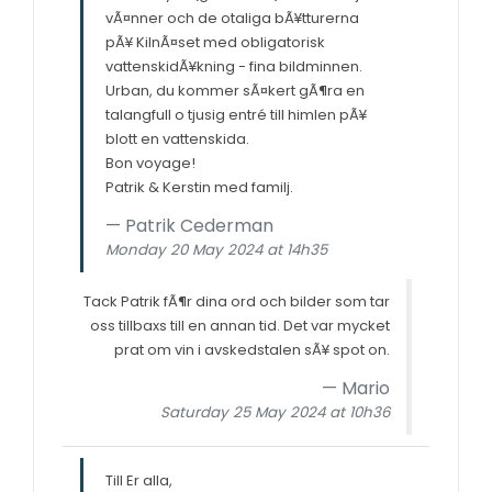
vÃ¤nner och de otaliga bÃ¥tturerna
pÃ¥ KilnÃ¤set med obligatorisk
vattenskidÃ¥kning - fina bildminnen.
Urban, du kommer sÃ¤kert gÃ¶ra en
talangfull o tjusig entré till himlen pÃ¥
blott en vattenskida.
Bon voyage!
Patrik & Kerstin med familj.
Patrik Cederman
Monday 20 May 2024 at 14h35
Tack Patrik fÃ¶r dina ord och bilder som tar
oss tillbaxs till en annan tid. Det var mycket
prat om vin i avskedstalen sÃ¥ spot on.
Mario
Saturday 25 May 2024 at 10h36
Till Er alla,