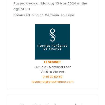
Passed away on Monday 13 May 2024 at the
Nos cercueils
age of 101
Nos fleurs naturelles
Domiciled in Saint-Germain-en-Laye
Nos monuments
Nos urnes funéraires
Rapatriement
Services aux familles
LE VESINET
34 rue du Maréchal Foch
78110 Le Vésinet
01 61 30 02 69
levesinet@pfdefrance.com