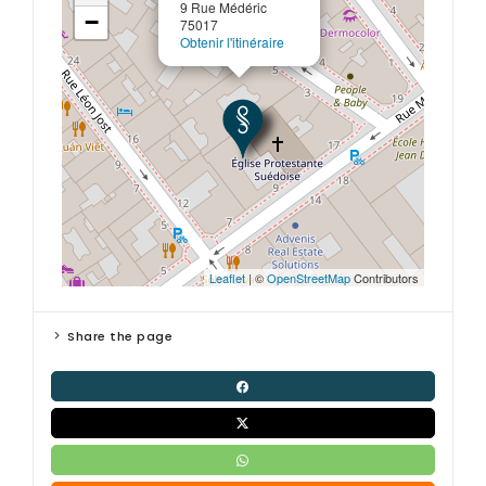
9 Rue Médéric
−
75017
Obtenir l'itinéraire
Leaflet
| ©
OpenStreetMap
Contributors
Share the page