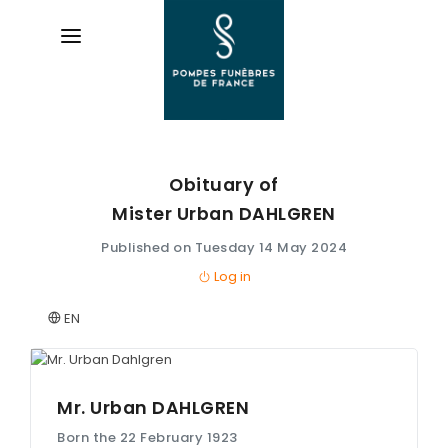
Obituary of
AVIS DE DÉCÈS
Mister Urban
DAHLGREN
ORGANISER DES OBSÈQUES
Published on Tuesday 14 May 2024
Log in
PRÉVOIR SES OBSÈQUES
EN
SERVICES & ARTICLES
Entretien de sépulture
NOS AGENCES
Livraison de plaques
Mr. Urban
DAHLGREN
ESPACE FAMILLE
Born the 22 February 1923
Nos capitons funéraires