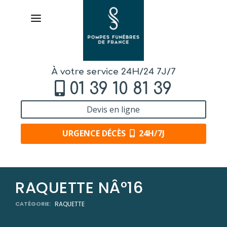
À votre service 24H/24 7J/7
01 39 10 81 39
Devis en ligne
URGENCE DÉCÈS
24H/7J
AVIS DE DÉCÈS
RAQUETTE NÂ°16
ORGANISER DES OBSÈQUES
CATÉGORIE:
RAQUETTE
PRÉVOIR SES OBSÈQUES