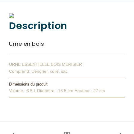
SERVICES & ARTICLES
Description
Entretien de sépulture
NOS AGENCES
Livraison de plaques
ESPACE FAMILLE
Urne en bois
Nos capitons funéraires
Nos cercueils
URNE ESSENTIELLE BOIS MERISIER
Nos fleurs naturelles
Comprend: Cendrier, colle, sac
Nos monuments
Dimensions du produit
Nos urnes funéraires
Volume : 3.5 L Diamètre : 16.5 cm Hauteur : 27 cm
Rapatriement
Services aux familles