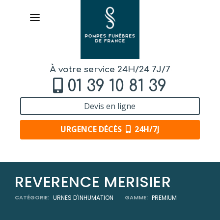
À votre service 24H/24 7J/7
01 39 10 81 39
Devis en ligne
URGENCE DÉCÈS
24H/7J
AVIS DE DÉCÈS
REVERENCE MERISIER
ORGANISER DES OBSÈQUES
CATÉGORIE:
URNES D'INHUMATION
GAMME:
PREMIUM
PRÉVOIR SES OBSÈQUES